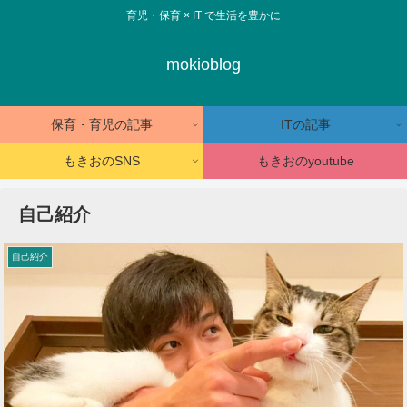
育児・保育 × IT で生活を豊かに
mokioblog
保育・育児の記事
ITの記事
もきおのSNS
もきおのyoutube
自己紹介
自己紹介