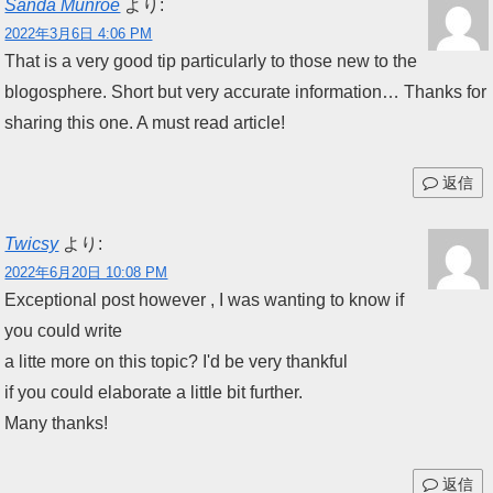
Sanda Munroe
より:
2022年3月6日 4:06 PM
That is a very good tip particularly to those new to the
blogosphere. Short but very accurate information… Thanks for
sharing this one. A must read article!
返信
Twicsy
より:
2022年6月20日 10:08 PM
Exceptional post however , I was wanting to know if
you could write
a litte more on this topic? I'd be very thankful
if you could elaborate a little bit further.
Many thanks!
返信