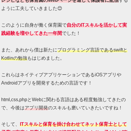
レシピなども保育園のWebページを通して保護者に配信
する
ように工夫していきました😊
このように自身が働く保育園で
自分のITスキルを活かして実
践経験を増やしてきた一年間
でした！
また、あれから僕は新たに
プログラミング言語であるswiftと
Kotlinの勉強
もはじめました。
これらはネイティブアプリケーションであるiOSアプリや
Androidアプリを開発するための言語です！
html,css,phpとWebに関わる言語はある程度勉強してきたの
で、今後は
アプリ開発
のスキルも磨いていきたいですね！
そして、
ITスキルと保育を掛け合わせてネット保育士として