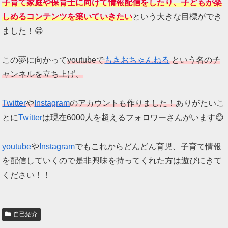
子育て家庭や保育士に向けて情報配信をしたり、子どもが楽
しめるコンテンツを築いていきたい
という大きな目標ができ
ました！😁
この夢に向かって
youtubeで
もきおちゃんねる
という名のチ
ャンネルを立ち上げ、
Twitter
や
Instagram
のアカウントも作りました！
ありがたいこ
とに
Twitter
は現在6000人を超えるフォロワーさんがいます😊
youtube
や
Instagram
でもこれからどんどん育児、子育て情報
を配信していくので是非興味を持ってくれた方は遊びにきて
ください！！
自己紹介