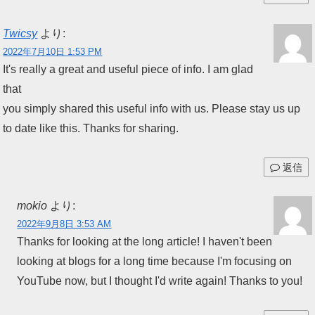
Twicsy
より:
2022年7月10日 1:53 PM
It's really a great and useful piece of info. I am glad
that
you simply shared this useful info with us. Please stay us up
to date like this. Thanks for sharing.
返信
mokio
より:
2022年9月8日 3:53 AM
Thanks for looking at the long article! I haven't been
looking at blogs for a long time because I'm focusing on
YouTube now, but I thought I'd write again! Thanks to you!