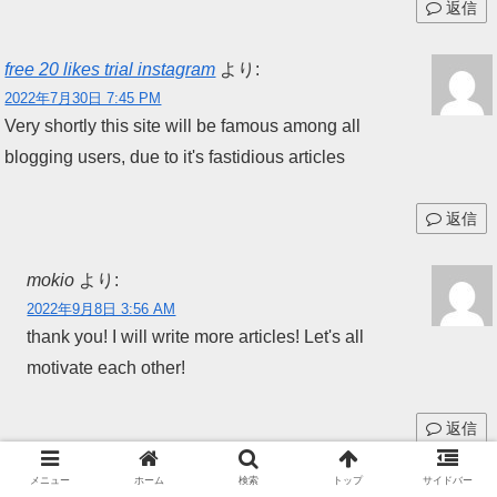
返信
free 20 likes trial instagram
より:
2022年7月30日 7:45 PM
Very shortly this site will be famous among all
blogging users, due to it's fastidious articles
返信
mokio
より:
2022年9月8日 3:56 AM
thank you! I will write more articles! Let's all
motivate each other!
返信
メニュー
ホーム
検索
トップ
サイドバー
vdn
より: